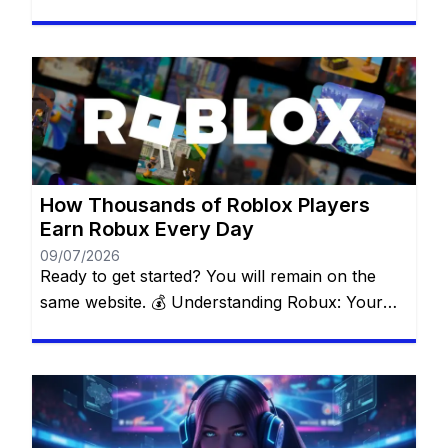
some players always seem to have amazing
outfits, exclusive accessories, and access to
premium experiences. The secret isn’t always
spending money—many players earn Robux by
using legitimate opportunities available within
the Roblox ecosystem. Forget about suspicious
websites and fake […]
How Thousands of Roblox Players
Earn Robux Every Day
09/07/2026
Ready to get started? You will remain on the
same website. 💰 Understanding Robux: Your
Key to the Roblox Universe Robux is the official
currency that fuels everything inside Roblox. It’s
what makes the difference between an average
experience and an unforgettable one. With
Robux, you can: ✅ Buy exclusive outfits and