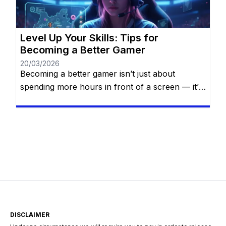
accessories to make […]
Level Up Your Skills: Tips for
Becoming a Better Gamer
20/03/2026
Becoming a better gamer isn’t just about
spending more hours in front of a screen — it’s
about smart practice, strategic thinking, self-
awareness, and continuous improvement.
Whether you’re aiming to climb the competitive
ladder, finish that difficult campaign, or simply
impress your friends online, mastering your
craft requires dedication, focus, and the right
mindset. In […]
DISCLAIMER