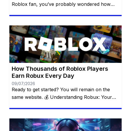
Roblox fan, you’ve probably wondered how
some players always seem to have amazing
outfits, exclusive accessories, and access to
premium experiences. The secret isn’t always
spending money—many players earn Robux by
using legitimate opportunities available within
the Roblox ecosystem. Forget about suspicious
websites and fake […]
How Thousands of Roblox Players
Earn Robux Every Day
09/07/2026
Ready to get started? You will remain on the
same website. 💰 Understanding Robux: Your
Key to the Roblox Universe Robux is the official
currency that fuels everything inside Roblox. It’s
what makes the difference between an average
experience and an unforgettable one. With