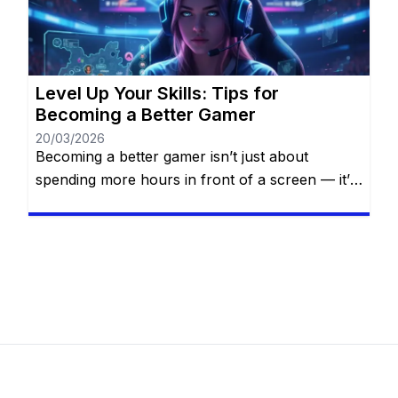
Robux, you can: ✅ Buy exclusive outfits and
accessories to make […]
Level Up Your Skills: Tips for
Becoming a Better Gamer
20/03/2026
Becoming a better gamer isn’t just about
spending more hours in front of a screen — it’s
about smart practice, strategic thinking, self-
awareness, and continuous improvement.
Whether you’re aiming to climb the competitive
ladder, finish that difficult campaign, or simply
impress your friends online, mastering your
craft requires dedication, focus, and the right
mindset. In […]